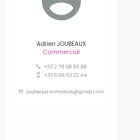
Adrien JOUBEAUX
Commercial
+33 2 78 08 85 88
+33 6 66 53 22 44
joubeaux.immolods@gmail.com