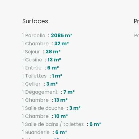
Surfaces
P
1 Parcelle
2085 m²
Pa
1 Chambre
32 m²
1 Séjour
38 m²
1 Cuisine
13 m²
1 Entrée
6 m²
1 Toilettes
1 m²
1 Cellier
3 m²
1 Dégagement
7 m²
1 Chambre
13 m²
1 Salle de douche
3 m²
1 Chambre
10 m²
1 Salle de bains / toilettes
6 m²
1 Buanderie
6 m²