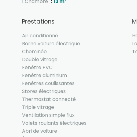
1 Chambre
13 m²
Prestations
M
Air conditionné
H
Borne voiture électrique
L
Cheminée
T
Double vitrage
Fenêtre PVC
Fenêtre aluminium
Fenêtres coulissantes
Stores électriques
Thermostat connecté
Triple vitrage
Ventilation simple flux
Volets roulants électriques
Abri de voiture