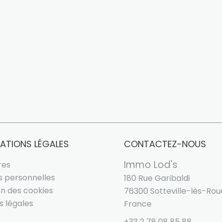
ATIONS LÉGALES
CONTACTEZ-NOUS
Immo Lod's
res
 personnelles
180 Rue Garibaldi
ion des cookies
76300
Sotteville-lès-Ro
s légales
France
+33 2 78 08 85 88