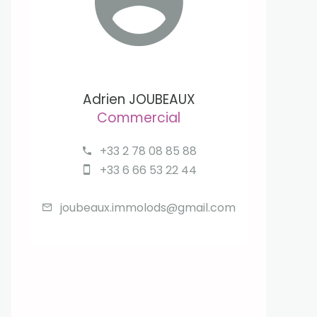
Adrien JOUBEAUX
Commercial
+33 2 78 08 85 88
+33 6 66 53 22 44
joubeaux.immolods@gmail.com