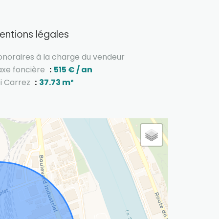
entions légales
onoraires à la charge du vendeur
axe foncière
515 € / an
oi Carrez
37.73 m²