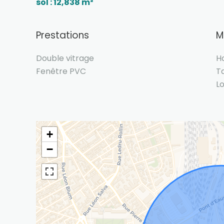
sol : 12,838 m²
Prestations
M
Double vitrage
H
Fenêtre PVC
T
L
+
−