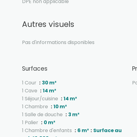
DPE non applicable
Autres visuels
Pas d'informations disponibles
Surfaces
P
1 Cour
30 m²
Pa
1 Cave
14 m²
1 Séjour/cuisine
14 m²
1 Chambre
10 m²
1 Salle de douche
3 m²
1 Palier
0 m²
1 Chambre d'enfants
6 m²
Surface au