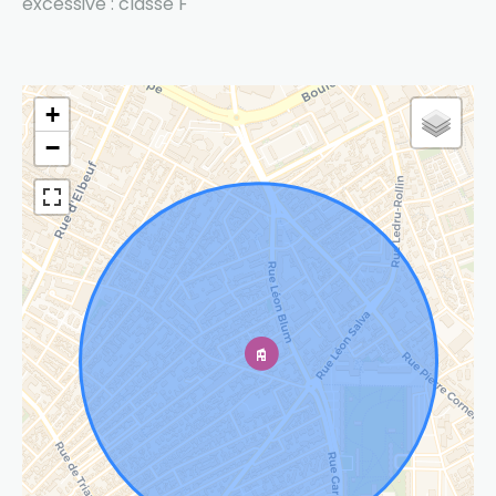
excessive : classe F
+
−