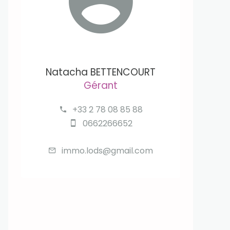
Natacha BETTENCOURT
Gérant
+33 2 78 08 85 88
0662266652
immo.lods@gmail.com