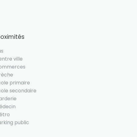
roximités
us
ntre ville
ommerces
rèche
cole primaire
cole secondaire
arderie
édecin
étro
rking public