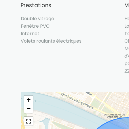
Prestations
M
Double vitrage
H
Fenêtre PVC
L
Internet
T
Volets roulants électriques
C
M
d'
pa
2
+
−