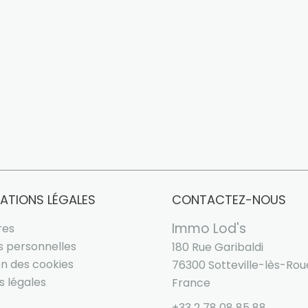
ATIONS LÉGALES
CONTACTEZ-NOUS
Immo Lod's
res
 personnelles
180 Rue Garibaldi
ion des cookies
76300
Sotteville-lès-Ro
s légales
France
+33 2 78 08 85 88