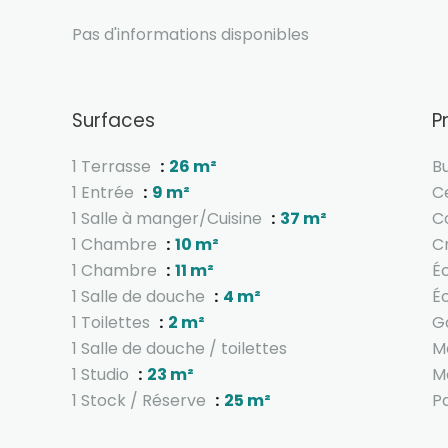
Pas d'informations disponibles
Surfaces
P
1 Terrasse
26 m²
B
1 Entrée
9 m²
Ce
1 Salle à manger/Cuisine
37 m²
C
1 Chambre
10 m²
C
1 Chambre
11 m²
É
1 Salle de douche
4 m²
É
1 Toilettes
2 m²
G
1 Salle de douche / toilettes
M
1 Studio
23 m²
M
1 Stock / Réserve
25 m²
Pa